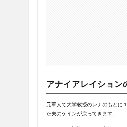
の
あ
ら
す
じ
2.1
結末
ラス
ト
3
ア
アナイアレイション
ナ
イ
ア
レ
元軍人で大学教授のレナのもとに
イ
た夫のケインが戻ってきます。
シ
ョ