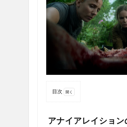
目次
1
ア
ナ
アナイアレイション
イ