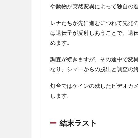
ブイ
や動物が突然変異によって独自の
リ
3.3
レナたちが先に進むにつれて先発
シマ
は遺伝子が反射しあうことで、遺
ー内
めます。
の独
自の
進化
調査が続きますが、その途中で変
3.4
なり、シマーからの脱出と調査の
ラス
ト結
灯台ではケインの残したビデオカ
末の
します、
解釈
4
エ
結末ラスト
ク
ス