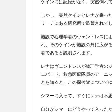
ケインには記憶がなく、突然倒れ
ン
の
ネ
しかし、突然ケインとレナが乗っ
タ
リーチにある研究所で監禁されて
バ
レ
解
施設で心理学者のヴェントレスに
説
れ、そのケインが施設の外に広が
3.1
者であると説明されます。
アナ
イア
レナはヴェントレスが物理学者の
レー
ェパード、救急医療隊員のアーニ
ショ
ンの
とを知ると、この探検隊について
象徴
シマーに入って、すぐにレナは不
3.2
チェ
ルノ
自分がシマーにどうやって入った