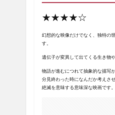
ア
レ
イ
★★★★☆
シ
ョ
ン
幻想的な映像だけでなく、独特の
の
評
す。
価
遺伝子が変異して出てくる生き物
2
ア
ナ
物語が進むにつれて抽象的な描写
イ
分見終わった時になんだか考えさ
ア
絶滅を意味する意味深な映画です
レ
イ
シ
ョ
ン