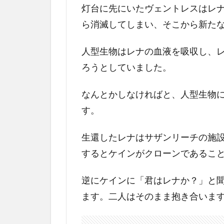
マ
灯台に先にいたヴェントレスはレ
キ
ナ
ら消滅してしまい、そこから新た
と
の
人型生物はレナの血液を吸収し、
類
ろうとしていました。
似
か
ら
なんとかしなければと、人型生物
見
す。
る
解
生還したレナはサザンリーチの施
釈
するとケインがクローンであるこ
5
最
逆にケインに「君はレナか？」と
後
に
ます。二人はそのまま抱き合いま