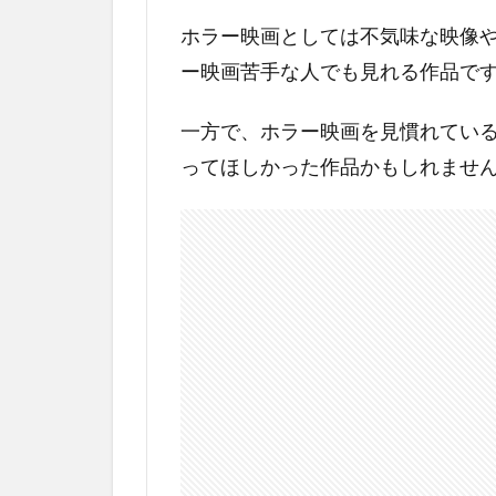
映
ホラー映画としては不気味な映像
画
ー映画苦手な人でも見れる作品で
ウ
ィ
チ
一方で、ホラー映画を見慣れてい
ェ
ってほしかった作品かもしれませ
ス
タ
ー
ハ
ウ
ス
の
あ
ら
す
じ
2.1