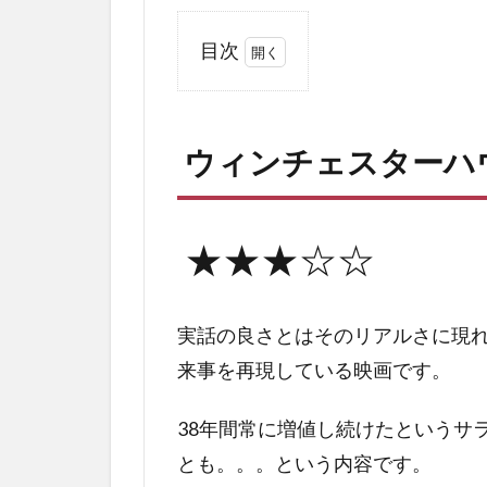
目次
1
ウ
ィ
ウィンチェスターハ
ン
チ
ェ
ス
★★★☆☆
タ
ー
ハ
実話の良さとはそのリアルさに現
ウ
ス
来事を再現している映画です。
の
評
38年間常に増値し続けたというサ
価
とも。。。という内容です。
2