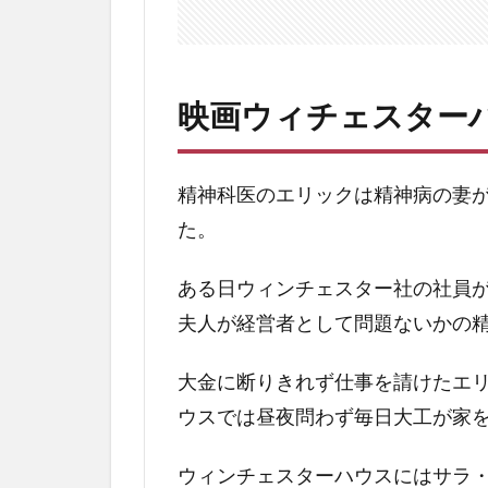
結末
ラス
ト
3
映画ウィチェスター
映
画
ウ
精神科医のエリックは精神病の妻
ィ
ン
た。
チ
ェ
ある日ウィンチェスター社の社員
ス
タ
夫人が経営者として問題ないかの
ー
ハ
大金に断りきれず仕事を請けたエ
ウ
ウスでは昼夜問わず毎日大工が家
ス
の
ネ
ウィンチェスターハウスにはサラ