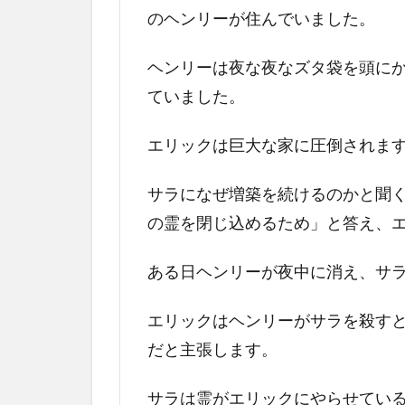
タ
のヘンリーが住んでいました。
バ
レ
ヘンリーは夜な夜なズタ袋を頭に
感
想
ていました。
3.1
エリックは巨大な家に圧倒されま
ウィ
ンチ
ェス
サラになぜ増築を続けるのかと聞
タ
の霊を閉じ込めるため」と答え、
ー・
ミス
ある日ヘンリーが夜中に消え、サ
テリ
ーハ
ウス
エリックはヘンリーがサラを殺す
とは
だと主張します。
3.2
なぜ
サラは霊がエリックにやらせてい