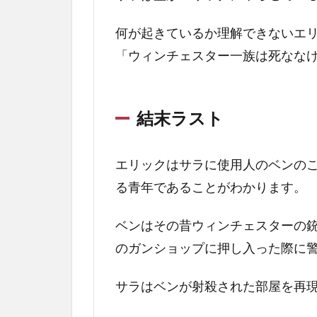
サラ
は増
何が起きているか理解できないエ
築す
るか
「ウィンチェスター一族は死なな
3.3
１３
結末ラスト
の意
味
3.4
エリックはサラに使用人のベンの
感想
る青年であることがわかります。
レビ
ュー
ベンはその昔ウィンチェスターの
4
のガンショップに押し入った際に
最
後
に
サラはベンが射殺された部屋を再