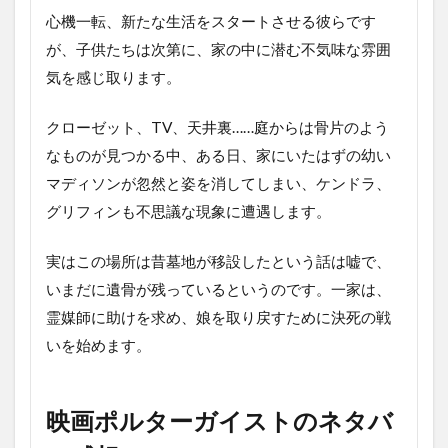
画
心機一転、新たな生活をスタートさせる彼らです
ポ
ル
が、子供たちは次第に、家の中に潜む不気味な雰囲
タ
気を感じ取ります。
ー
ガ
イ
クローゼット、TV、天井裏……庭からは骨片のよう
ス
なものが見つかる中、ある日、家にいたはずの幼い
ト
の
マディソンが忽然と姿を消してしまい、ケンドラ、
最
グリフィンも不思議な現象に遭遇します。
後
に
実はこの場所は昔墓地が移設したという話は嘘で、
いまだに遺骨が残っているというのです。一家は、
霊媒師に助けを求め、娘を取り戻すために決死の戦
いを始めます。
映画ポルターガイストのネタバ