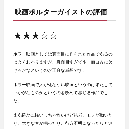
画
ポ
映画ポルターガイストの評価
ル
タ
ー
ガ
★★★☆☆
イ
ス
ト
の
ホラー映画としては真面目に作られた作品であるの
評
はよくわかりますが、真面目すぎて少し面白みに欠
価
けるかなというのが正直な感想です。
2
映
ホラー映画で人が死なない映画というのは果たして
画
ポ
いかがなものかというのを改めて感じる作品でし
ル
た。
タ
ー
ガ
まあ確かに怖いっちゃ怖いけど結局、モノが動いた
イ
り、大きな音が鳴ったり、行方不明になったりと迫
ス
ト