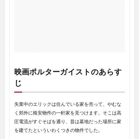
想
3.1
劣化
版の
死霊
館
3.2
エリ
ック
の好
映画ポルターガイストのあらす
演
じ
3.3
ポル
ター
ガイ
失業中のエリックは住んでいる家を売って、やむな
スト
の怖
く郊外に格安物件の一軒家を見つけます。そこは高
さ
圧電流がすぐそばを通り、昔は墓地だった場所に家
4
を建てたといういわくつきの物件でした。
映