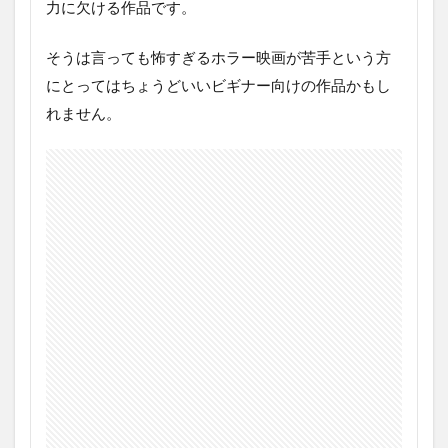
力に欠ける作品です。
の
あ
ら
そうは言っても怖すぎるホラー映画が苦手という方
す
にとってはちょうどいいビギナー向けの作品かもし
じ
れません。
3
映
画
ポ
ル
タ
ー
ガ
イ
ス
ト
の
ネ
タ
バ
レ
感