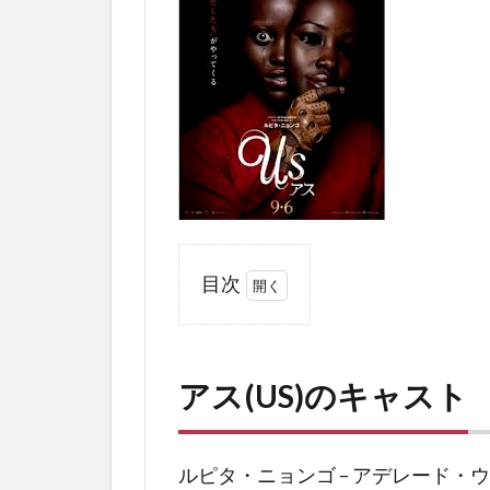
目次
1
ア
ス
アス
(US)のキャスト
(US)
の
キ
ャ
ルピタ・ニョンゴ – アデレード・