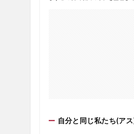
人々
の意
味
5.4
ハン
ズク
ロス
アメ
リカ
の意
味
5.5
赤い
つな
ぎの
意味
自分と同じ私たち(アス
6
最