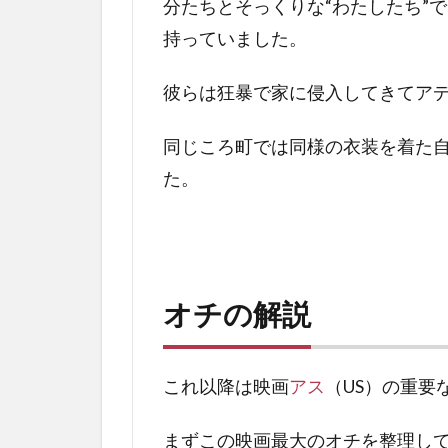
分たちとそっくりな“わたしたち”
バ
レ
持っていました。
解
説
彼らは狂暴で家に侵入してきてア
5.1
ウサ
同じころ町では同様の衣装を着た
ギの
た。
意味
5.2
エレ
ミヤ
書11
オチの解説
章11
節
5.3
これ以降は映画
アス
（US）の重要
地下
の
まずこの映画最大のオチを整理し