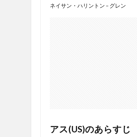
ネイサン・ハリントン – グレン
自分
と同
じ私
たち
(ア
ス)は
クロ
ーン
3.2
アデ
レー
ドと
レッ
ドは
過去
に入
れ替
アス
(US)のあらすじ
わっ