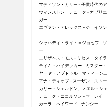
ス
マディソン・カリー – 子供時代の
ト
ウィンストン・デューク – ガブリ
2
ガー
ア
エヴァン・アレックス – ジェイソ
ス
(US)
ー
の
シャハディ・ライト＝ジョセフ – 
あ
ら
ー
す
エリザベス・モス – ミセス・タイ
じ
ティム・ハイデッカー – ミスター
3
ヤーヤ・アブドゥル＝マティーン二世
オ
アナ・ディオプ – スーザン・スト
チ
の
カリー・シェルドン、ノエル・シェル
解
デューク・ニコルソン – マーレイ
説
カーラ・ヘイワード – ナンシー
3.1