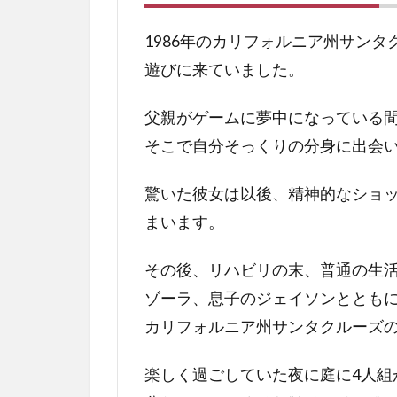
てい
た
1986年のカリフォルニア州サン
4
遊びに来ていました。
結
末
父親がゲームに夢中になっている
ラ
ス
そこで自分そっくりの分身に出会
ト
の
驚いた彼女は以後、精神的なショ
解
まいます。
説
5
その後、リハビリの末、普通の生
ア
ゾーラ、息子のジェイソンととも
ス
(US)
カリフォルニア州サンタクルーズ
の
ネ
楽しく過ごしていた夜に庭に4人組
タ