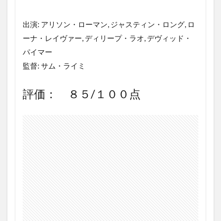
スト
や評
価
出演: アリソン・ローマン, ジャスティン・ロング, ロ
は？
ーナ・レイヴァー, ディリープ・ラオ, デヴィッド・
2
パイマー
映
監督: サム・ライミ
画
ス
ペ
評価： ８５/１００点
ル
の
あ
ら
す
じ
3
映画
スペ
ルの
ネタ
バレ
レビ