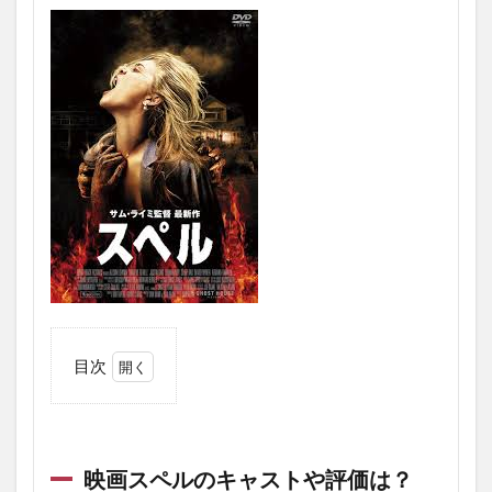
目次
1
映画
スペ
ルの
映画スペルのキャストや評価は？
キャ