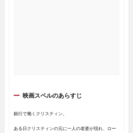
ュ
ー・
感想
4
映
画
ス
ペ
ル
の
最
後
に
映画スペルのあらすじ
銀行で働くクリスティン。
ある日クリスティンの元に一人の老婆が現れ、ロー