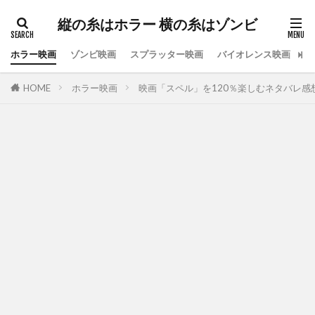
縦の糸はホラー 横の糸はゾンビ
ホラー映画
ゾンビ映画
スプラッター映画
バイオレンス映画
ス
HOME
ホラー映画
映画「スペル」を120％楽しむネタバレ感