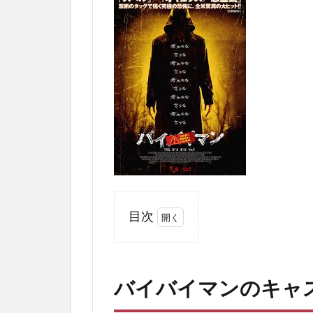
目次
1
バ
イ
バイバイマンのキャ
バ
イ