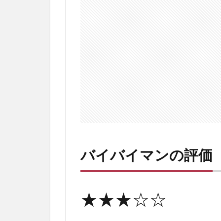
ネ
タ
バ
レ
感
想
5
バ
イ
バ
イ
マ
バイバイマンの評価
ン
の
最
後
★★★☆☆
に