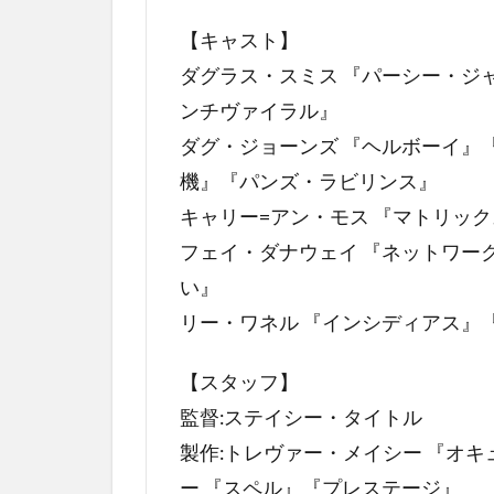
マ
ン
【キャスト】
の
ダグラス・スミス 『パーシー・ジ
キ
ンチヴァイラル』
ャ
ス
ダグ・ジョーンズ 『ヘルボーイ』
ト
機』『パンズ・ラビリンス』
2
キャリー=アン・モス 『マトリッ
バ
フェイ・ダナウェイ 『ネットワー
イ
バ
い』
イ
リー・ワネル 『インシディアス』
マ
ン
【スタッフ】
の
評
監督:ステイシー・タイトル
価
製作:トレヴァー・メイシー 『オキ
3
ー 『スペル』『プレステージ』