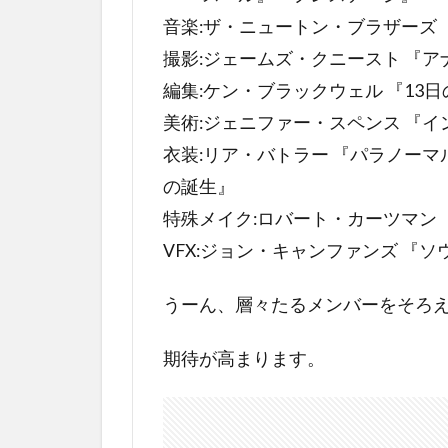
バ
音楽:ザ・ニュートン・ブラザーズ
イ
バ
撮影:ジェームズ・クニースト 『ア
イ
編集:ケン・ブラックウェル 『13
マ
美術:ジェニファー・スペンス 『イ
ン
の
衣装:リア・バトラー 『パラノーマ
あ
の誕生』
ら
特殊メイク:ロバート・カーツマン
す
じ
VFX:ジョン・キャンファンズ 『ソ
4
うーん、層々たるメンバーをそろ
バ
イ
バ
期待が高まります。
イ
マ
ン
の