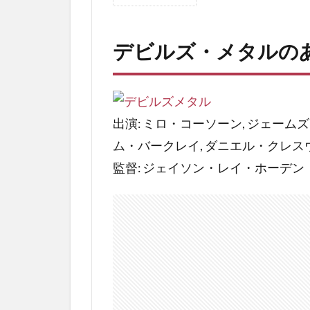
1
デビ
ル
デビルズ・メタルの
ズ・
メタ
ルの
あら
す
出演: ミロ・コーソーン, ジェーム
じ・
ム・バークレイ, ダニエル・クレス
ネタ
バレ
監督: ジェイソン・レイ・ホーデン
1.1
デビ
ルズ
メタ
ルの
評価
とあ
らす