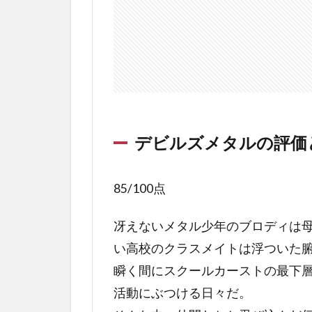
じ
1.2
デビ
ル
ズ・
メタ
ルの
レビ
デビルズメタルの評価
ュ
ー・
ネタ
85/100点
バレ
1.3
冴えないメタル少年のブロディは
デビ
い高校のクラスメイトは浮ついた
ルズ
瞬く間にスクールカーストの最下
メタ
ルの
活動にぶつける日々だ。
ラス