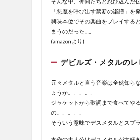
そんな中、仲間たちと忍び込んだ
ト結
末
「悪魔を呼び出す禁断の楽譜」を
は？
興味本位でその楽曲をプレイする
1.4
まうのだった…。
デビ
(amazonより)
ル
ズ・
メタ
デビルズ・メタルのレ
ルの
終わ
りに
元々メタルと言う音楽は全然知ら
ょうか。。。。。
ジャケットから歌詞まで食べてや
の。。。。。
そういう意味でデスメタルとスプ
本作の主人公はデスメタルが大好