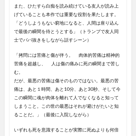
また、ひたすら白痴を読み続けている友人が読み上
げていることも本作では重要な役割を果たします。
「どうしようもない窮地になると、人間は座り込ん
で最後の瞬間を待とうとする」（トランプで友人同
士でババ抜きをしながら話すシーン）
「拷問には苦痛と傷が伴う。 肉体的苦痛は精神的
苦痛を超越し、 人は傷の痛みに死の瞬間まで苦し
む。
だが、最悪の苦痛は傷そのものではない。最悪の苦
痛は、あと１時間、あと10分、あと30秒、そして今
この瞬間に魂が肉体を離れて人でなくなると知って
しまうこと。この世の最悪はそれが避けがたいと知
ることだ。」（最後に入院しながら）
いずれも死を意識することが実際に死ぬよりも何倍