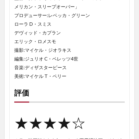
最後
メリカン・スリープオーバー」
に
プロデューサー:レベッカ・グリーン
ローラ D・スミス
デヴィッド・カプラン
エリック・ロメスモ
撮影:マイケル・ジオラキス
編集:ジュリオ C・ペレッツ4世
音楽:ディザスターピース
美術:マイケル T・ペリー
評価
★★★★☆