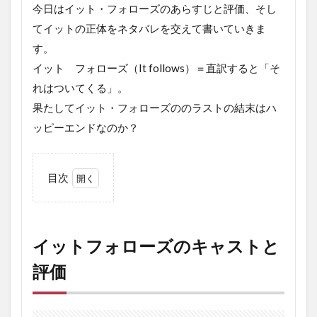
今日はイット・フォローズのあらすじと評価、そし
てイットの正体をネタバレを交えて書いていきま
す。
イット フォローズ（It follows）＝直訳すると「そ
れはついてくる」。
果たしてイット・フォローズののラストの結末はハ
ッピーエンドなのか？
目次
1
イ
ッ
ト
イットフォローズのキャストと
フ
ォ
評価
ロ
ー
ズ