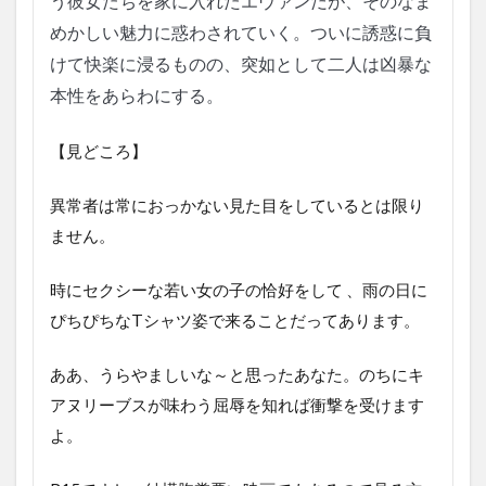
う彼女たちを家に入れたエヴァンだが、そのなま
めかしい魅力に惑わされていく。ついに誘惑に負
けて快楽に浸るものの、突如として二人は凶暴な
本性をあらわにする。
【見どころ】
異常者は常におっかない見た目をしているとは限り
ません。
時にセクシーな若い女の子の恰好をして 、雨の日に
ぴちぴちなTシャツ姿で来ることだってあります。
ああ、うらやましいな～と思ったあなた。のちにキ
アヌリーブスが味わう屈辱を知れば衝撃を受けます
よ。