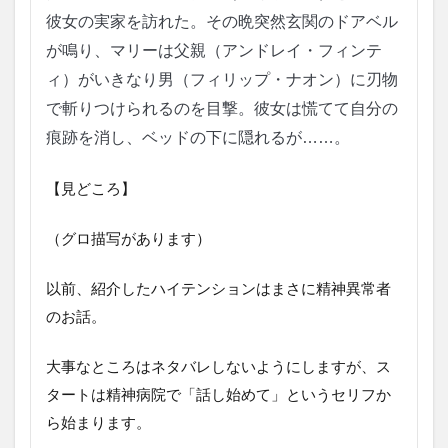
ズ
彼女の実家を訪れた。その晩突然玄関のドアベル
5
が鳴り、マリーは父親（アンドレイ・フィンテ
ノ
ィ）がいきなり男（フィリップ・ナオン）に刃物
ッ
で斬りつけられるのを目撃。彼女は慌てて自分の
ク
ノ
痕跡を消し、ベッドの下に隠れるが……。
ッ
ク
【見どころ】
6
シ
（グロ描写があります）
ャ
ッ
タ
以前、紹介したハイテンションはまさに精神異常者
ー
のお話。
ア
イ
ラ
大事なところはネタバレしないようにしますが、ス
ン
ド
タートは精神病院で「話し始めて」というセリフか
ら始まります。
7
精