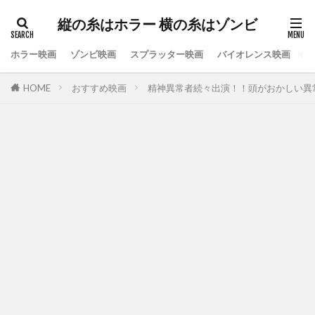
縦の糸はホラー 横の糸はゾンビ
ホラー映画
ゾンビ映画
スプラッター映画
バイオレンス映画
ス
HOME
おすすめ映画
精神異常者続々出演！！頭がおかしい異