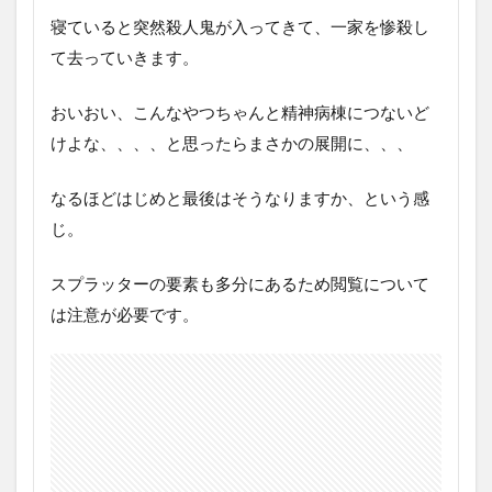
神
寝ていると突然殺人鬼が入ってきて、一家を惨殺し
異
て去っていきます。
常
者
が
おいおい、こんなやつちゃんと精神病棟につないど
出
けよな、、、、と思ったらまさかの展開に、、、
て
く
る
なるほどはじめと最後はそうなりますか、という感
映
じ。
画
の
最
スプラッターの要素も多分にあるため閲覧について
後
に
は注意が必要です。