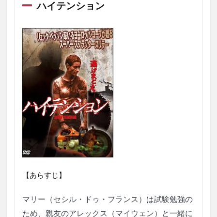
ハイテンション
ン
シ
ョ
ン
2
ミ
ザ
リ
ー
3
エ
ス
タ
ー
4
ド
【あらすじ】
ン
ト
ブ
マリー（セシル・ドゥ・フランス）は試験勉強の
リ
ため、親友のアレックス（マイウェン）と一緒に
ー