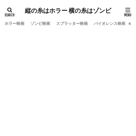
縦の糸はホラー 横の糸はゾンビ
ホラー映画
ゾンビ映画
スプラッター映画
バイオレンス映画
ス