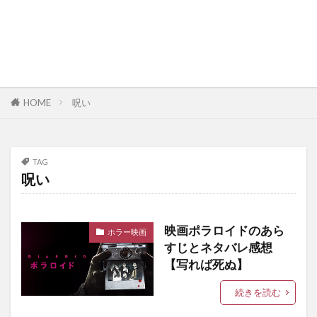
HOME
呪い
TAG
呪い
映画ポラロイドのあら
ホラー映画
すじとネタバレ感想
【写れば死ぬ】
続きを読む