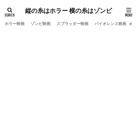
縦の糸はホラー 横の糸はゾンビ
ホラー映画
ゾンビ映画
スプラッター映画
バイオレンス映画
ス