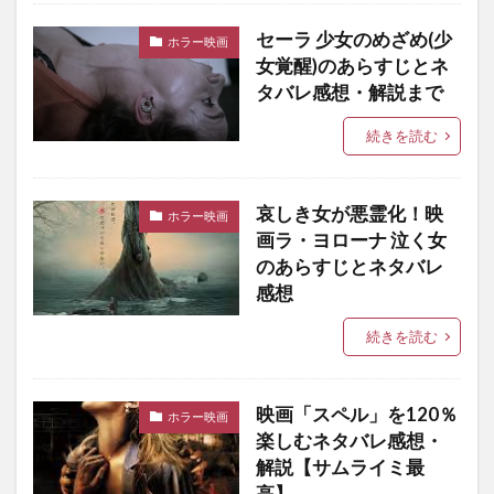
セーラ 少女のめざめ(少
ホラー映画
女覚醒)のあらすじとネ
タバレ感想・解説まで
続きを読む
哀しき女が悪霊化！映
ホラー映画
画ラ・ヨローナ 泣く女
のあらすじとネタバレ
感想
続きを読む
映画「スペル」を120％
ホラー映画
楽しむネタバレ感想・
解説【サムライミ最
高】