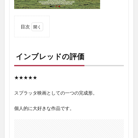
目次
1
イ
ン
ブ
インブレッドの評価
レ
ッ
ド
の
★★★★★
評
価
スプラッタ映画としての一つの完成形。
2
イ
個人的に大好きな作品です。
ン
ブ
レ
ッ
ド