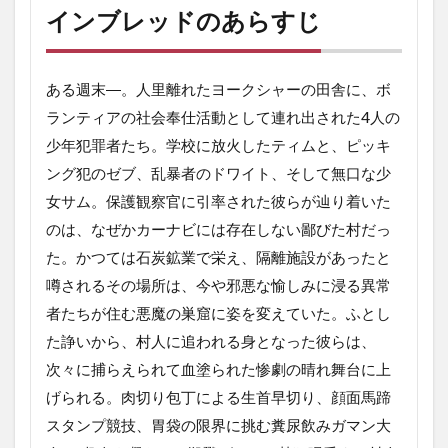
ッド
インブレッドのあらすじ
を振
り返
って
ある週末―。人里離れたヨークシャーの田舎に、ボ
3.2
ランティアの社会奉仕活動として連れ出された4人の
残酷
な描
少年犯罪者たち。学校に放火したティムと、ピッキ
写の
ング犯のゼブ、乱暴者のドワイト、そして無口な少
連続
女サム。保護観察官に引率された彼らが辿り着いた
4
のは、なぜかカーナビには存在しない鄙びた村だっ
イン
ブレ
た。かつては石炭鉱業で栄え、隔離施設があったと
ッド
噂されるその場所は、今や邪悪な愉しみに浸る異常
の魅
力
者たちが住む悪魔の巣窟に姿を変えていた。ふとし
は？
た諍いから、村人に追われる身となった彼らは、
5
次々に捕らえられて血塗られた惨劇の晴れ舞台に上
最
げられる。肉切り包丁による生首早切り、顔面馬蹄
後
に
スタンプ競技、胃袋の限界に挑む糞尿飲みガマン大