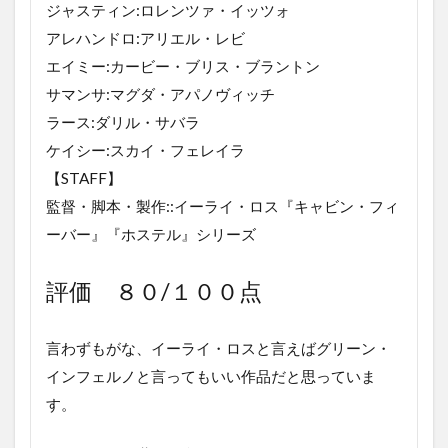
トと
ジャスティン:ロレンツァ・イッツォ
評価
アレハンドロ:アリエル・レビ
2
エイミー:カービー・ブリス・ブラントン
グリ
サマンサ:マグダ・アパノヴィッチ
ー
ン・
ラース:ダリル・サバラ
イン
ケイシー:スカイ・フェレイラ
フェ
ルノ
【STAFF】
のあ
監督・脚本・製作::イーライ・ロス『キャビン・フィ
らす
じ
ーバー』『ホステル』シリーズ
3
グリ
評価 ８０/１００点
ー
ン・
イン
言わずもがな、イーライ・ロスと言えばグリーン・
フェ
インフェルノと言ってもいい作品だと思っていま
ルノ
のネ
す。
タバ
レレ