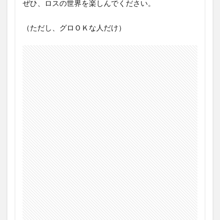
ぜひ、ロスの世界を楽しんでください。
ビュ
ー
（ただし、グロＯＫな人だけ）
3.1
極め
てま
じめ
な作
品が
逆に
怖い
3.2
なん
とも
小気
味い
い
4
グリ
ー
ン・
イン