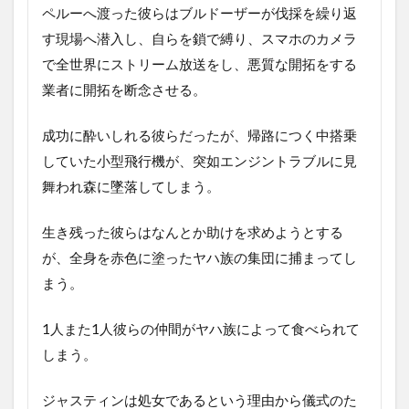
ペルーへ渡った彼らはブルドーザーが伐採を繰り返
す現場へ潜入し、自らを鎖で縛り、スマホのカメラ
で全世界にストリーム放送をし、悪質な開拓をする
業者に開拓を断念させる。
成功に酔いしれる彼らだったが、帰路につく中搭乗
していた小型飛行機が、突如エンジントラブルに見
舞われ森に墜落してしまう。
生き残った彼らはなんとか助けを求めようとする
が、全身を赤色に塗ったヤハ族の集団に捕まってし
まう。
1人また1人彼らの仲間がヤハ族によって食べられて
しまう。
ジャスティンは処女であるという理由から儀式のた