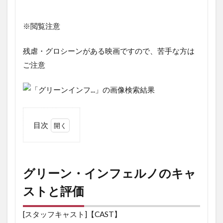
※閲覧注意
残虐・グロシーンがある映画ですので、苦手な方は
ご注意
目次
1
グリ
ー
ン・
グリーン・インフェルノのキャ
イン
フェ
ストと評価
ルノ
のキ
[スタッフキャスト]【CAST】
ャス