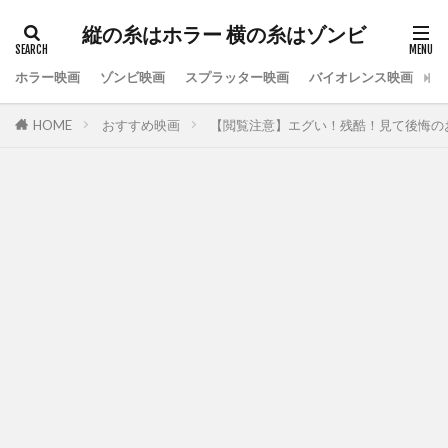
縦の糸はホラー 横の糸はゾンビ
ホラー映画
ゾンビ映画
スプラッター映画
バイオレンス映画
ス
HOME
おすすめ映画
【閲覧注意】エグい！残酷！見て後悔の