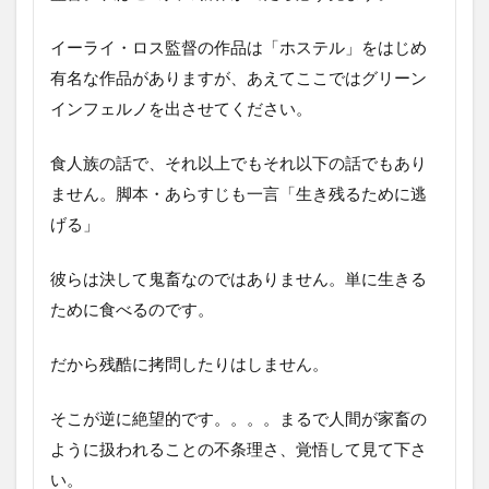
人
間
イーライ・ロス監督の作品は「ホステル」をはじめ
シ
有名な作品がありますが、あえてここではグリーン
リ
ー
インフェルノを出させてください。
ズ
5
食人族の話で、それ以上でもそれ以下の話でもあり
フ
ません。脚本・あらすじも一言「生き残るために逃
ィ
ー
げる」
ス
ト
彼らは決して鬼畜なのではありません。単に生きる
6
ために食べるのです。
パ
ー
だから残酷に拷問したりはしません。
フ
ェ
ク
そこが逆に絶望的です。。。。まるで人間が家畜の
ト
ト
ように扱われることの不条理さ、覚悟して見て下さ
ラ
い。
ッ