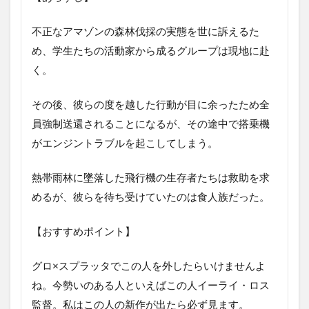
ェ
ル
不正なアマゾンの森林伐採の実態を世に訴えるた
ノ
め、学生たちの活動家から成るグループは現地に赴
2
く。
ハ
イ
テ
その後、彼らの度を越した行動が目に余ったため全
ン
員強制送還されることになるが、その途中で搭乗機
シ
ョ
がエンジントラブルを起こしてしまう。
ン
3
熱帯雨林に墜落した飛行機の生存者たちは救助を求
マ
めるが、彼らを待ち受けていたのは食人族だった。
ー
タ
ー
【おすすめポイント】
ズ
4
グロ×スプラッタでこの人を外したらいけませんよ
ム
ね。今勢いのある人といえばこの人イーライ・ロス
カ
監督。私はこの人の新作が出たら必ず見ます。
デ