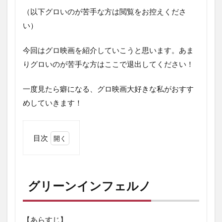
（以下グロいのが苦手な方は閲覧をお控えくださ
い）
今回はグロ映画を紹介していこうと思います。あま
りグロいのが苦手な方はここで退出してください！
一度見たら癖になる、グロ映画大好きな私がおすす
めしていきます！
目次
1
グ
リ
ー
グリーンインフェルノ
ン
イ
ン
フ
【あらすじ】