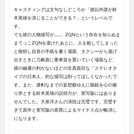
キャスティングは文句なしどころか「彼以外誰が鈴
木英雄を演じることができる？」というレベルで
す。
でも彼の人物描写が……。ZQNという存在を知らぬま
まてっこZQNを退けたあとに、人を殺してしまった
と狼狽し自首の手紙を書く場面、タクシーから逃げ
出すときに几帳面に乗車賃を置いていく場面など、
彼の融通の利かないほどの生真面目な「ステレオタ
イプの日本人」的な描写は削ってほしくなかったで
す。また、過剰なまでの妄想癖ゆえに猟銃を心の拠
り所とする鈴木英雄の説得力が、実写版にはありま
せんでした。大泉洋さんの演技は完璧です。完璧す
ぎて原作と実写版の差異によるマイナス点が帳消し
になります。