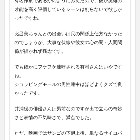
有名作家であるかのようにみえたので、彼が英雄の
才能を高く評価しているシーンは削らないで欲しか
ったですね。
比呂美ちゃんとの出会いは尺の関係上仕方なかった
のでしょうが、大事な伏線や彼女の心の闇・人間関
係が描かれず残念です。
でも確かにフケフケ連呼される有村さんはいやです
ね。
ショッピングモールの男性連中はほどよくクズで良
かったです。
井浦役の俳優さんは男前なのですが出で立ちの奇妙
さと表情の不気味さで、満点でした。
ただ、映画ではサンゴの下剋上後、単なるサイコパ