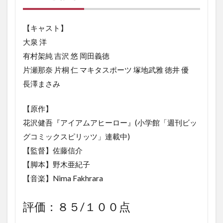
ア
ヒ
【キャスト】
ー
ロ
大泉 洋
ー
有村架純 吉沢 悠 岡田義徳
の
キ
片瀬那奈 片桐 仁 マキタスポーツ 塚地武雅 徳井 優
ャ
長澤まさみ
ス
ト
と
【原作】
評
花沢健吾『アイアムアヒーロー』(小学館「週刊ビッ
価
グコミックスピリッツ」連載中)
2
映
【監督】佐藤信介
画
【脚本】野木亜紀子
ア
【音楽】Nima Fakhrara
イ
ア
ム
評価：８５/１００点
ア
ヒ