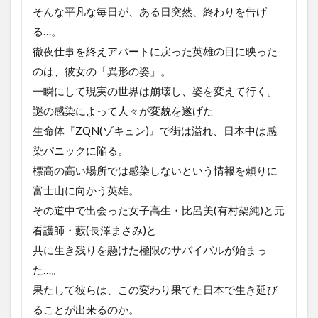
そんな平凡な毎日が、ある日突然、終わりを告げ
る…。
徹夜仕事を終えアパートに戻った英雄の目に映った
のは、彼女の「異形の姿」。
一瞬にして現実の世界は崩壊し、姿を変えて行く。
謎の感染によって人々が変貌を遂げた
生命体『ZQN(ゾキュン)』で街は溢れ、日本中は感
染パニックに陥る。
標高の高い場所では感染しないという情報を頼りに
富士山に向かう英雄。
その道中で出会った女子高生・比呂美(有村架純)と元
看護師・藪(長澤まさみ)と
共に生き残りを懸けた極限のサバイバルが始まっ
た…。
果たして彼らは、この変わり果てた日本で生き延び
ることが出来るのか。