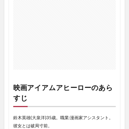
バ
レ
感
想
3.1
原作
マン
ガと
比較
して
の感
想
3.2
アイ
映画アイアムアヒーローのあら
アム
アヒ
すじ
ーロ
ーの
最後
に
鈴木英雄(大泉洋)35歳。職業:漫画家アシスタント。
彼女とは破局寸前。