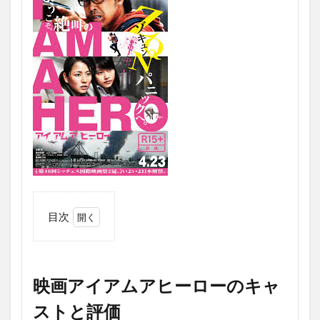
目次
1
映
画
ア
映画アイアムアヒーローのキャ
イ
ア
ストと評価
ム