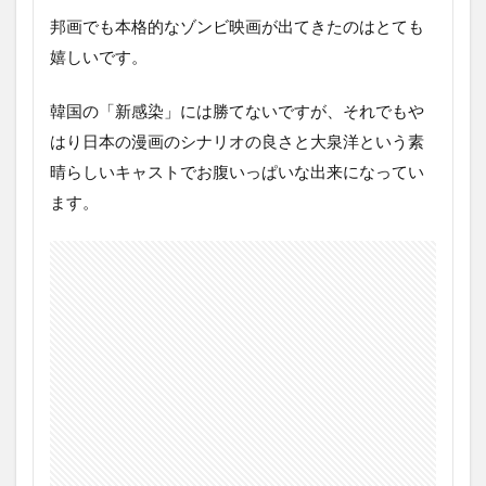
ー
邦画でも本格的なゾンビ映画が出てきたのはとても
ロ
ー
嬉しいです。
の
あ
ら
韓国の「新感染」には勝てないですが、それでもや
す
はり日本の漫画のシナリオの良さと大泉洋という素
じ
晴らしいキャストでお腹いっぱいな出来になってい
3
ます。
映
画
ア
イ
ア
ム
ア
ヒ
ー
ロ
ー
の
ネ
タ