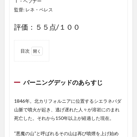
Ｔ・ヘフナー
監督: レネ・ペレス
評価：５５点/１００
目次
1
バ
ー
ニ
バーニングデッドのあらすじ
ン
グ
デ
ッ
1846年。北カリフォルニアに位置するシエラネバダ
ド
山脈で噴火が起き、逃げ遅れた人々が溶岩にのまれ
の
死亡した。それから150年以上が経過した現在。
あ
ら
す
“悪魔の山”と呼ばれるその山は再び噴煙を上げ始め
じ