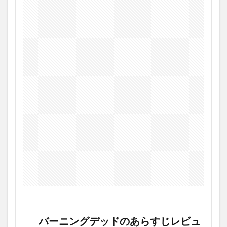
4
バ
ー
ニ
ン
グ
デ
ッ
ド
の
最
後
に
バーニングデッドのあらすじレビュ