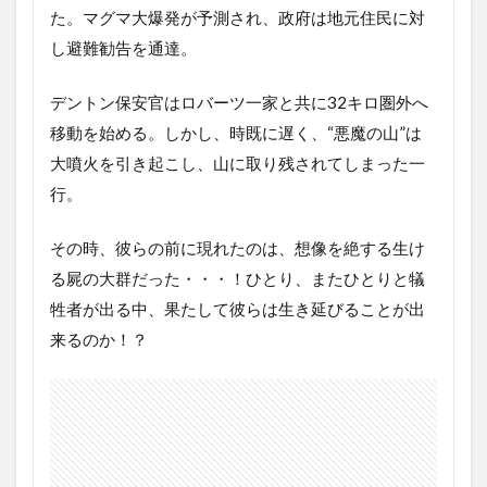
た。マグマ大爆発が予測され、政府は地元住民に対
2
し避難勧告を通達。
バ
ー
ニ
デントン保安官はロバーツ一家と共に32キロ圏外へ
ン
移動を始める。しかし、時既に遅く、“悪魔の山”は
グ
デ
大噴火を引き起こし、山に取り残されてしまった一
ッ
行。
ド
の
あ
その時、彼らの前に現れたのは、想像を絶する生け
ら
る屍の大群だった・・・！ひとり、またひとりと犠
す
じ
牲者が出る中、果たして彼らは生き延びることが出
レ
来るのか！？
ビ
ュ
ー
3
つっ
こみどころ
が多すぎ
る。。。。