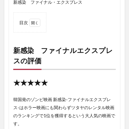
新感染 ファイナル・エクスプレス
目次
1
新感
染
ファ
新感染 ファイナルエクスプレ
イナ
ルエ
スの評価
クス
プレ
スの
評価
★★★★★
2
新
韓国発のゾンビ映画 新感染-ファイナルエクスプレ
感
染
ス-はホラー映画にも関わらずツタヤのレンタル映画
フ
のランキングで1位を獲得するという大人気の映画で
ァ
す。
イ
ナ