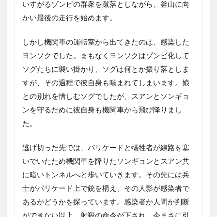
いすがるゾンビの群衆を蹴落としながら、釜山に向
かい最後の走行を始めます。
しかし機関車の運転室から出てきたのは、感染した
ヨンソクでした。まもなくヨンソクはゾンビ化して
ソグたちに襲い掛かり、ソグは何とか振り落としま
すが、その過程で彼自身も噛まれてしまいます。娘
との別れを惜しむソグでしたが、スアンとソンギョ
ンを守るために彼自身も機関車から飛び降りまし
た。
逃げ切った先では、バリケードと犠牲者が線路を塞
いでいたため機関車を降りたソンギョンとスアン共
に暗いトンネルへと歩いていきます。その先には兵
士がバリケード上で銃を構え、その人影が感染者で
あるかどうかを探っています。感染者か人間か判断
ができない以上、射殺の命令が下され、今まさに引