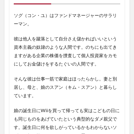
ク、
ゾン
ビな
ソグ（コン・ユ）はファンドマネージャーのサラリ
どオ
ーマン。
ール
ジャ
ンル
彼は他人を蹴落として自分さえ儲かればいいという
の映
資本主義の奴隷のような人間です。のちにも出てき
画
ますがある企業の株価を捜査して個人投資家をカモ
3.2
にしてお金儲けをするたぐいの人間です。
主人
公ソ
グの
そんな彼は仕事一筋で家庭はほったらかし。妻と別
精神
居し、母と、娘のスアン（キム・スアン）と暮らし
的成
長が
ています。
とて
も気
娘の誕生日にWiiを買って帰っても実はこどもの日に
持ち
いい
も同じものをあげていたという典型的なダメ親父で
3.3
す。誕生日に何を欲しがっているかもわからないソ
ゾン