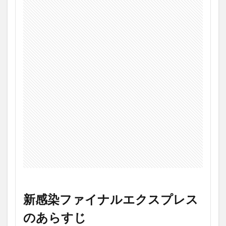
ァ
イ
ナ
ル
エ
ク
ス
プ
レ
ス
見
ど
こ
ろ
3.1
親子
愛、
夫婦
愛、
友
新感染ファイナルエクスプレス
情、
パニ
のあらすじ
ッ