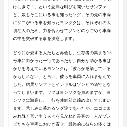
けにきて！」という悲痛な叫びを聞いたサンファ
と、娘もそこにいる事を知ったソグ、その先の車両
にジ二がいる事を知ったヨングクは、それぞれの大
切な人のため、力を合わせてゾンビのうごめく車両
の中を突破する事を決意します。
どうにか愛する人たちと再会し、生存者の集まる15
号車に向かった一行であったが、自分が助かる事ば
かりを考えているヨンソクは「彼らが感染している
かもしれない」と言い、彼らを車両に入れませんで
した。結局サンファとインギルはゾンビの犠牲とな
ってしまいます。ソグはヨンソクを責めますが、ヨ
ンソクは激高し、一行を連結部に締め出してしまい
ます。悲しみに暮れるソグ達であったが、エゴにま
みれ醜く言い争う人々を見かねた乗客の一人がゾン
ビたちを車両におびき寄せ、最終的に彼らの多くは