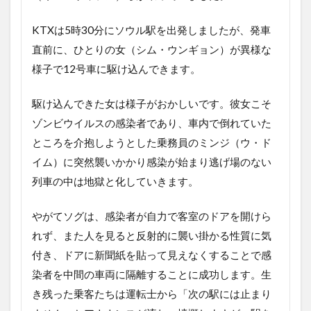
いリ
アル
KTXは5時30分にソウル駅を出発しましたが、発車
な設
直前に、ひとりの女（シム・ウンギョン）が異様な
定
様子で12号車に駆け込んできます。
3.6
伏線
駆け込んできた女は様子がおかしいです。彼女こそ
を回
収し
ゾンビウイルスの感染者であり、車内で倒れていた
てい
ところを介抱しようとした乗務員のミンジ（ウ・ド
くき
め細
イム）に突然襲いかかり感染が始まり逃げ場のない
かい
列車の中は地獄と化していきます。
脚本
4
やがてソグは、感染者が自力で客室のドアを開けら
最
後
れず、また人を見ると反射的に襲い掛かる性質に気
に
付き、ドアに新聞紙を貼って見えなくすることで感
染者を中間の車両に隔離することに成功します。生
き残った乗客たちは運転士から「次の駅には止まり