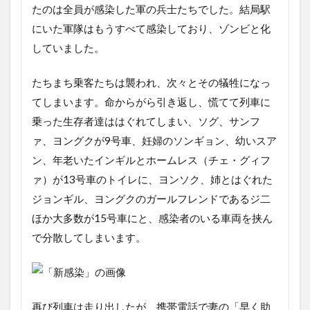
たのは全員が感染した軍の兵士たちでした。結局駅
にいた軍隊はもうすべて感染しており、ゾンビと化
していました。
たちまち乗客たちは襲われ、次々とその犠牲になっ
てしまいます。命からがら引き返し、慌てて列車に
乗った生存者達ははぐれてしまい、ソグ、サンフ
ァ、ヨングクが9号車、妊婦のソンギョン、幼いスア
ン、年老いたインギルとホームレス（チェ・グィフ
ァ）が13号車のトイレに、ヨンソク、姉とはぐれた
ジョンギル、ヨングクのガールフレンドであるジ二
ほか大多数が15号車にと、感染者のいる車両を挟ん
で分散してしまいます。
再び列車は走り出したが、携帯電話で妻の「早く助