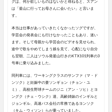
グは、何か欲しいものはないかと尋ねると、スアン
ビの
は「釜山に行ってお母さんに会いたい」と言いま
リア
ルな
す。
動き
とそ
の
本当は仕事があっていきたくなかったソグですが、
数、
学芸会の発表会にも行けなかったこともあり、迷い
世界
観の
ます。そして母親から学芸会のビデオを見せられ、
迫力
途中で歌をやめてしまう娘を見て、心配になり自分
3.4
も翌朝、二人はソウル発釜山行きのKTX101列車の3
新幹
号車に乗り込みました。
線と
いう
密室
同列車には、ワーキングクラスのサンファ（マ・ド
での
ンソク）と妊娠中の妻ソンギョン（チョン・ユ
迫力
ミ）、高校生野球チームのジニ（アン・ソヒ）とヨ
3.5
ングク（チェ・ウシク）達、高齢姉妹のインギルと
銃が
一切
ジョンギル、高速バス会社の常務であるヨンソク
出て
（キム・ウィソン）らが乗っていました。
こな