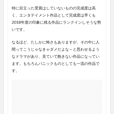
ル
特に目立った受賞はしていないものの完成度は高
エ
ク
く、エンタテイメント作品として完成度は早くも
ス
2018年度の印象に残る作品にランクインしそうな勢
プ
レ
いです。
ス
の
なるほど、たしかに怖さもありますが、その中に人
あ
ら
間ってこうじゃなきゃダメだよな～と思わせるよう
す
なドラマがあり、見ていて飽きない作品になってい
じ
ます。もちろんパニックものとしても一流の作品で
2.1
す。
ラス
ト結
末
3
新
感
染
フ