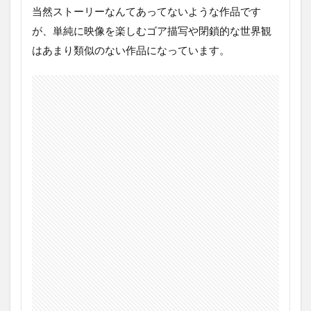
当然ストーリーなんてあってないような作品です
が、単純に映像を楽しむゴア描写や閉鎖的な世界観
はあまり類似のない作品になっています。