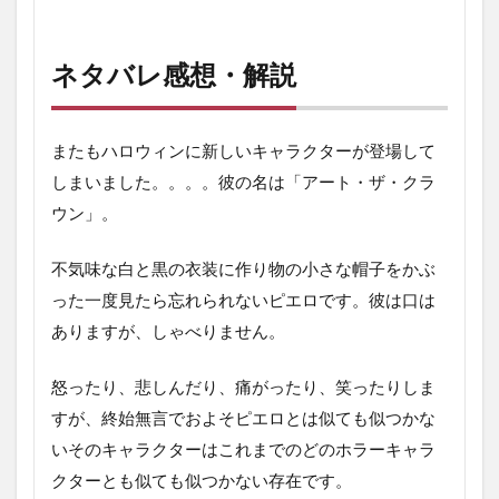
ネタバレ感想・解説
またもハロウィンに新しいキャラクターが登場して
しまいました。。。。彼の名は「アート・ザ・クラ
ウン」。
不気味な白と黒の衣装に作り物の小さな帽子をかぶ
った一度見たら忘れられないピエロです。彼は口は
ありますが、しゃべりません。
怒ったり、悲しんだり、痛がったり、笑ったりしま
すが、終始無言でおよそピエロとは似ても似つかな
いそのキャラクターはこれまでのどのホラーキャラ
クターとも似ても似つかない存在です。