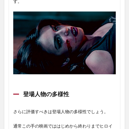
す。
登場人物の多様性
さらに評価すべきは登場人物の多様性でしょう。
通常この手の映画でははじめから終わりまでヒロイ