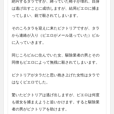
絶叫するタラですが、縛っていた椅子が壊れ、自身
は逃げ出すことに成功しますが、結局ピエロに捕ま
ってしまい、銃で殺されてしまいます。
そのころタラを迎えに来たビクトリアですが、タラ
から連絡が入り（ピエロがメール送っていた）ビル
に入っていきます。
同じころビルに住んでいた女、駆除業者の男とその
同僚もピエロによって無残に殺されてしまいます。
ビクトリアがタラだと思い抱き上げた女性はタラで
はなくピエロでした。
驚いたビクトリアは逃げ出しますが、ピエロは何度
も彼女を捕まえようと追いかけます。すると駆除業
者の男がビクトリアを助けます。