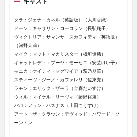
キャスト
て秀
逸
4.2
タラ：ジェナ・カネル（英語版）（大川香織）
登場
ドーン：キャサリン・コーコラン（長弘翔子）
人物
の多
ヴィクトリア：サマンサ・スカフィディ（英語版）
様性
（河野茉莉）
5
マイク：マット・マカリスター（板垣優稀）
最
キャットレディ：プーヤ・モーセニ（安芸けい子）
後
に
モニカ：ケイティ・マグワイア（萩乃朋華）
スティーヴ：ジーノ・カファレリ（佐東充）
ラモン：エリック・ザモラ（金森だいすけ）
ウィル：マイケル・リーヴィ（藤野裕規）
パパ：アラン・ハスナス（上田こうすけ）
アート・ザ・クラウン：デヴィッド・ハワード・ソ
ーントン