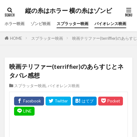
縦の糸はホラー 横の糸はゾンビ
ホラー映画
ゾンビ映画
スプラッター映画
バイオレンス映画
ス
HOME
スプラッター映画
映画テリファー(terriffier)のあ
映画テリファー(terriffier)のあらすじとネ
タバレ感想
スプラッター映画
,
バイオレンス映画