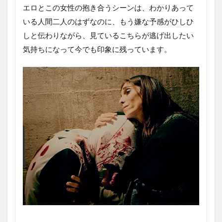
エロとこの女性の抱き合うシーンは、わかりあって
いる人間二人のはずなのに、もう嫌な予感がひしひ
しと伝わりながら、見ているこちらが逃げ出したい
気持ちになって今でも印象に残っています。