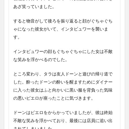
あざ笑っていました。
すると物音がして後ろを振り返ると顔がぐちゃぐち
ゃになった彼女がいて、インタビュワーを襲いま
す。
インタビュワーの顔もぐちゃぐちゃにした女は不敵
な笑みを浮かべるのでした。
ところ変わり、タラは友人ドーンと遊びの帰り道で
した。酔ったドーンの酔いを醒ますためにダイナー
に入った彼女はふと向かいに黒い服を背負った気味
の悪いピエロが座ったことに気づきます。
ドーンはピエロをからかっていましたが、彼は終始
不敵な笑みを浮かべており、最後には店員に追い出
されてしまいました。