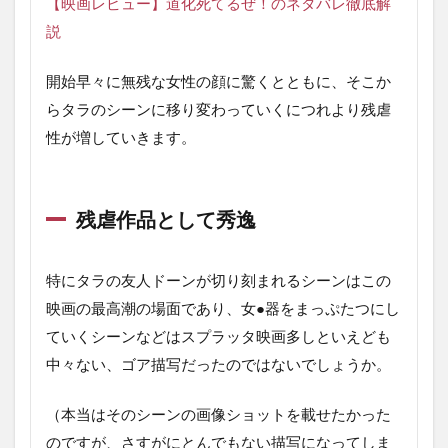
【映画レビュー】道化死てるぜ！のネタバレ徹底解
説
開始早々に無残な女性の顔に驚くとともに、そこか
らタラのシーンに移り変わっていくにつれより残虐
性が増していきます。
残虐作品として秀逸
特にタラの友人ドーンが切り刻まれるシーンはこの
映画の最高潮の場面であり、女●器をまっぷたつにし
ていくシーンなどはスプラッタ映画多しといえども
中々ない、ゴア描写だったのではないでしょうか。
（本当はそのシーンの画像ショットを載せたかった
のですが、さすがにとんでもない描写になってしま