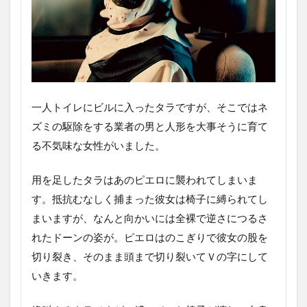
一人トイレにビルに入ったタラですが、そこではネ
ズミの駆除をする業者の男と人形を大事そうに育て
る不気味な女性がいました。
用を足したタラはあのピエロに襲われてしまいま
す。抵抗むなしく捕まった彼女は椅子に縛られてし
まいますが、なんと向かいには全裸で逆さにつるさ
れたドーンの姿が。ピエロはのこぎりで彼女の股を
切り裂き、そのまま頭まで切り裂いてＶの字にして
いきます。