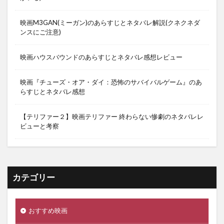
映画M3GAN(ミーガン)のあらすじとネタバレ解説(クネクネダ
ンスにご注意)
映画ハウスバウンドのあらすじとネタバレ感想レビュー
映画『チューズ・オア・ダイ：恐怖のサバイバルゲーム』のあ
らすじとネタバレ感想
【テリファー２】映画テリファー 終わらない惨劇のネタバレレ
ビューと考察
カテゴリー
おすすめ映画