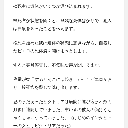
検死室に遺体がいくつか運び込まれます。
検死官が状態を聞くと、無残な死体ばかりで、犯人
は自殺を図ったことを伝えます。
検死を始めた彼は遺体の状態に驚きながら、自殺し
たピエロの死体袋を開けようとします。
すると突然停電し、不気味な声が聞こえます。
停電が復旧するとそこには起き上がったピエロがお
り、検死官を殺して逃げ出します。
息のまだあったビクトリアは病院に運び込まれ数カ
月後に退院していました。車いすの彼女の顔はぐち
ゃぐちゃになっていました。（はじめのインタビュ
ーの女性はビクトリアだった）