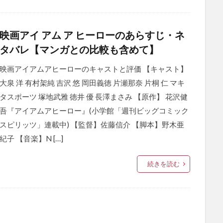
映画アイ アム ア ヒーローのあらすじ・ネ
タバレ【マンガとの比較も含めて】
映画アイアムアヒーローのキャストと評価 【キャスト】
大泉 洋 有村架純 吉沢 悠 岡田義徳 片瀬那奈 片桐 仁 マキ
タスポーツ 塚地武雅 徳井 優 長澤まさみ 【原作】 花沢健
吾『アイアムアヒーロー』(小学館「週刊ビッグコミック
スピリッツ」連載中) 【監督】佐藤信介 【脚本】野木亜
紀子 【音楽】N […]
続きを読む