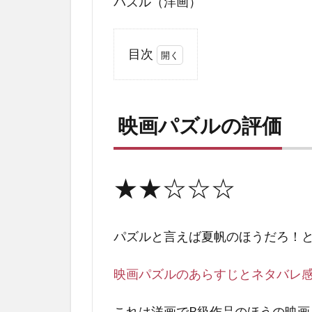
パズル（洋画）
目次
1
映
画
映画パズルの評価
パ
ズ
ル
の
★★☆☆☆
評
価
2
パズルと言えば夏帆のほうだろ！
映
画
映画パズルのあらすじとネタバレ
パ
ズ
これは洋画でB級作品のほうの映画