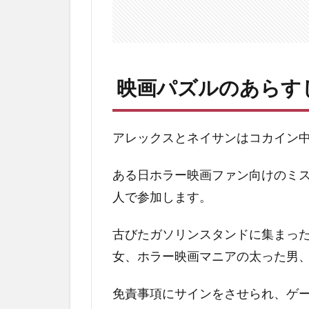
想
3.1
風呂
敷は
大き
映画パズルのあらす
く、
回収
は小
アレックスとネイサンはコカイン
さく
3.2
ある日ホラー映画ファン向けのミ
浅い
人で参加します。
どん
でん
返し
古びたガソリンスタンドに集まっ
女、ホラー映画マニアの太った男
4
最
後
免責事項にサインをさせられ、ゲ
に