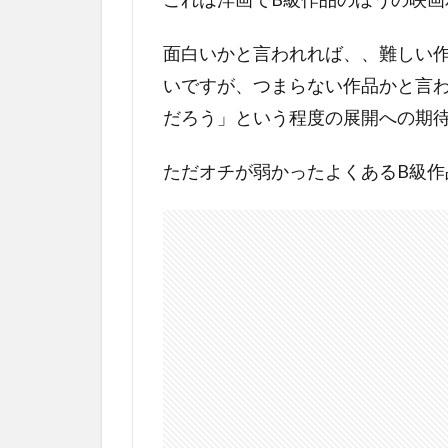
ル
の
あ
面白いかと言われれば、、難しい
ら
いですが、つまらない作品かと言
す
だろう」という程度の展開への期
じ
2.1
ただオチが弱かったよくあるB級
結末
ラス
ト
3
パ
ズル
（洋
画）
のネ
タバ
レ感