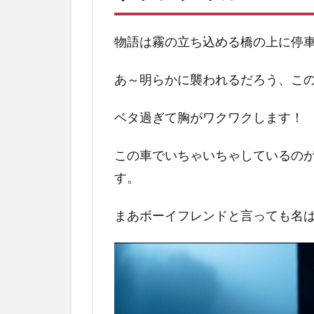
4
物語は霧の立ち込める橋の上に停車
ト
ラ
ジ
あ～明らかに襲われるだろう、こ
デ
ィ
ベタ過ぎて胸がワクワクします！
ガ
ー
この車でいちゃいちゃしているの
ル
ズ
す。
の
見
まあボーイフレンドと言っても名
ど
こ
ろ
4.1
小気
味い