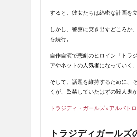
ー
ル
すると、彼女たちは綿密な計画を
ズ
の
しかし、警察に突き出すどころか
詳
を続行。
細
あ
ら
自作自演で悲劇のヒロイン「トラ
す
アやネットの人気者になっていく
じ
3.1
そして、話題を維持するために、
トラ
くが、監禁していたはずの殺人鬼が
ジデ
ィガ
トラジディ・ガールズ « アルバト
ール
ズの
ラス
ト結
トラジディガールズ
末