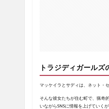
ィ
ガ
ー
ル
ズ
の
簡
略
あ
ら
す
じ
トラジディガールズ
3
ト
ラ
マッケイラとサディは、ネット・
ジ
デ
そんな彼女たちが住む町で、猟奇的
ィ
いながらSNSに情報を上げていく
ガ