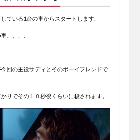
している1台の車からスタートします。
の車、、、、
が今回の主役サディとそのボーイフレンドで
ばかりでその１０秒後くらいに殺されます。