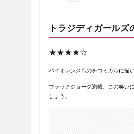
1
ト
ラ
トラジディガールズ
ジ
デ
ィ
ガ
★★★★☆
ー
ル
ズ
バイオレンスものをコミカルに描
の
評
ブラックジョーク満載、この笑い
価
しょう。
2
ト
ラ
ジ
デ