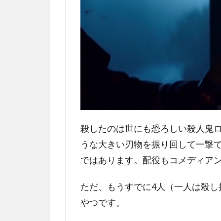
いほ
ど胸
糞悪
い展
開
4.2
あり
そう
な話
4.3
殺したのは世にも恐ろしい殺人鬼
斬新
うな大きい刃物を振り回して一撃
な設
ではあります。配役もコメディア
定
4.4
ただ、もうすでに4人（一人は殺し
ラス
やつです。
トの
火事