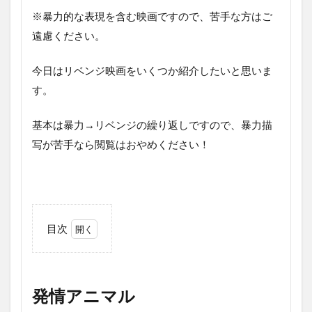
※暴力的な表現を含む映画ですので、苦手な方はご
遠慮ください。
今日はリベンジ映画をいくつか紹介したいと思いま
す。
基本は暴力→リベンジの繰り返しですので、暴力描
写が苦手なら閲覧はおやめください！
目次
1
発
情
ア
発情アニマル
ニ