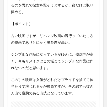
ユ
るのを恐れて彼女を殺そうとするが、命だけは取り
ア・
グレ
留める。
イヴ
２
【ポイント】
4
サベ
古い映画ですが、リベンジ映画の流行っていたころ
ー
の映画でありとにかく鬼畜度が高い。
ジ・
キラ
ー
シンプルな作品になっているがゆえに、残虐性が高
5
く、今もリメイクはこの域までシンプルな作品は作
ザ・
れないのだと思います。
ガー
ルズ
この手の映画は女優がどれだけプライドを捨てて体
6
当たりで演じれるかが勝負ですが、その線でも抜き
ブラ
ッデ
ん出て度胸のある演技となっています。
ィ・
リベ
ンジ