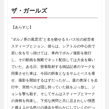
ザ・ガールズ
【あらすじ】
“ポルノ界の風雲児”と名を馳せるＸバス社の経営者
スティーブとジョン。彼らは、シアトルの中心街で
若い女を引っ掛けては、車内でポルノ撮影を敢行
し、その動画を無断でネット配信しては大金を稼い
でいた。ある日、密着取材する雑誌記者のマークを
同乗させた車は、今回の餌食となるサムとベスを乗
せ、撮影を開始するはずだったが…。森の奥深くを走
行中、突然ベスは隠し持っていた銃をぶっ放し、ジ
ョンを撃ち殺す。そしてサムはスティーブとマーク
の身柄を拘束し、下劣な拷問と共に忌まわしい憎悪
と燃え上がる怒りの過去を明らかにしていくのだっ