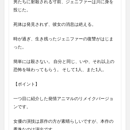
男たちに射殺される寸前、ジェニファーは川に身を
投じた。
死体は発見されず、彼女の消息は絶える。
時が過ぎ、生き残ったジェニファーの復讐がはじま
った。
簡単には殺さない。 自分と同じ、いや、それ以上の
恐怖を味わってもらう。 そして1人、また1人。
【ポイント】
一つ目に紹介した発情アニマルのリメイクバージョ
ンです。
女優の演技は原作の方が素晴らしいですが、本作の
秀逸なのは演出です。