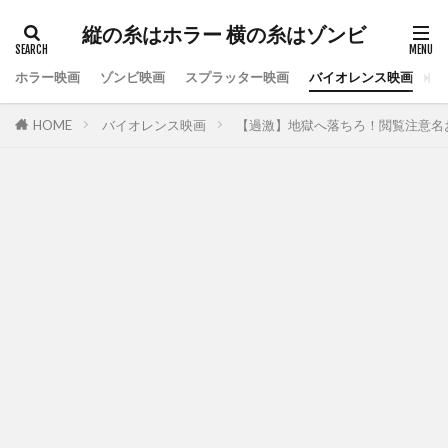
縦の糸はホラー 横の糸はゾンビ
ホラー映画
ゾンビ映画
スプラッター映画
バイオレンス映画
ス
HOME
バイオレンス映画
【過激】地獄へ落ちろ！閲覧注意名