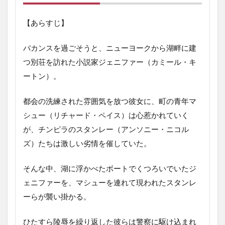
マ
ル
【あらすじ】
2
ア
バカンスを過ごそうと、ニューヨークから湖畔に建
イ・
スピ
つ別荘を訪れた小説家ジェニファー（カミール・キ
ッ
ートン）。
ト・
オ
ン・
都会の洗練された雰囲気を放つ彼女に、町の青年マ
ユ
シュー（リチャード・ペイス）は心惹かれていく
ア・
グレ
が、チンピラのスタンレー（アンソニー・ニコル
イヴ
ズ）たちは激しい劣情を催していた。
3
ア
そんな中、湖に浮かべたボートでくつろいでいたジ
イ・
スピ
ェニファーを、マシューを連れて現われたスタンレ
ッ
ーらが襲い掛かる。
ト・
オ
ン・
ひたすら陵辱を繰り返した彼らは警察に駆け込まれ