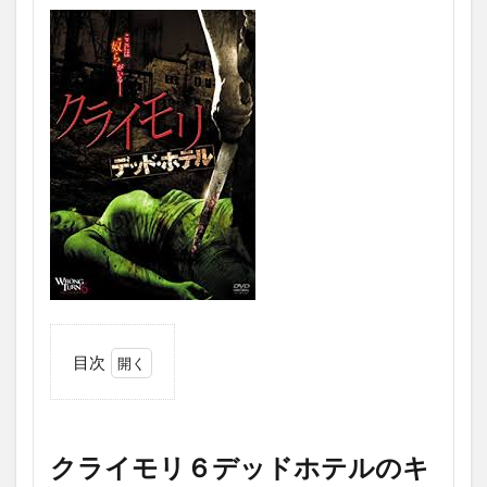
目次
1
ク
ラ
イ
クライモリ６デッドホテルのキ
モ