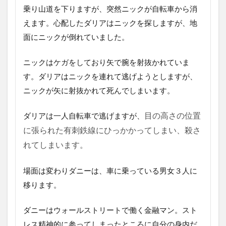
ル
乗り山道を下りますが、突然ニックが自転車から消
の
えます。心配したダリアはニックを探しますが、地
ネ
タ
面にニックが倒れていました。
バ
レ
ニックはケガをしており矢で腕を射抜かれていま
感
想
す。ダリアはニックを連れて逃げようとしますが、
4.1
ニックが矢に射抜かれて死んでしまいます。
クラ
イモ
ダリアは一人自転車で逃げますが、
目の高さの位置
リシ
リー
に張られた有刺鉄線にひっかかってしまい、殺さ
ズの
れてしまいます。
良さ
が出
ない
場面は変わりダニーは、車に乗っている男女３人に
4.2
移ります。
３の
デッ
ダニーはウォールストリートで働く金融マン。スト
ドリ
ター
レス精神的に参ってしまったところに自分の身内だ