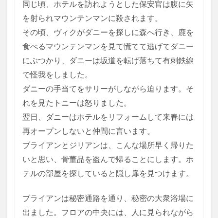
同じ頃、ホテルを訪れようとした保安官は腹に矢
を射られマウンテンマンに殺されます。
その頃、ヴィクがダニーを探しに森へ行き、鹿を
食べるマウンテンマンを見て慌てて逃げてダニー
にぶつかり、ダニーは坂道を転げ落ちて有刺鉄線
で怪我をしました。
ダニーの手当てをサリーがしながら迫ります。そ
れを見たトニーは怒りました。
翌日、ダニーはホテルをリフォームして来春には
再オープンしないと仲間に言います。
ブライアンとジリアンは、こんな場所早く帰りた
いと思い、骨董品を盗んで帰ることにします。ホ
テルの部屋を探していると
隠し扉を見つけます。
ブライアンは秘密通路を通り、秘密の大衆浴場に
出ました。フロアの中央には、人に見られながら