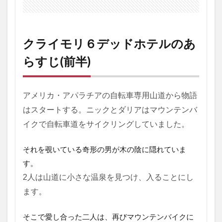
ド
ホ
テ
ル
の
クライモリ６デッドホテルのあ
あ
ら
らすじ(前半)
す
じ
(後
アメリカ・アパラチアの自転車専用山道から物語
半)
はスタートする。
ニックとダリアはマウンテンバ
4
ク
イクで自転車道をサイクリングしていました。
ラ
イ
それを覗いている奇形の男が木の陰に隠れていま
モ
リ
す。
６
2人は山道に小さな温泉を見つけ、入ることにし
デ
ッ
ます。
ド
ホ
そこで愛し合った二人は、再びマウンテンバイクに
テ