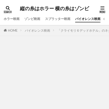
縦の糸はホラー 横の糸はゾンビ
ホラー映画
ゾンビ映画
スプラッター映画
バイオレンス映画
ス
HOME
バイオレンス映画
「クライモリ６デッドホテル」のネ