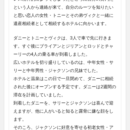
ンよ
という人から連絡が来て、自分のルーツを知りたい
りマ
シ
と思い恋人の女性・トニーとその弟ヴィクと一緒に
遺産相続者として相続するホテルに向かいます。
5
クラ
イモ
ダニーとトニーとヴィクは、3人で車で先に行きま
リ
す。すぐ後にブライアンとジリアンとロッドとチャ
デッ
ドホ
ーリーの4人の乗る車が到着しました。
テル
広いホテルを切り盛りしているのは、中年女性・サ
の最
後に
リーと中年男性・ジャクソンの兄妹でした。
ホテルと温泉はこの日で一旦閉めて、ダニーに相続
された後にオープンする予定です。ダニーは2週間の
滞在を計画していました。
到着したダニーを、サリーとジャクソンは喜んで迎
えますが、他に人がいると知ると露骨に嫌な顔をし
ます。
そのころ、ジャクソンに好意を寄せる初老女性・ア