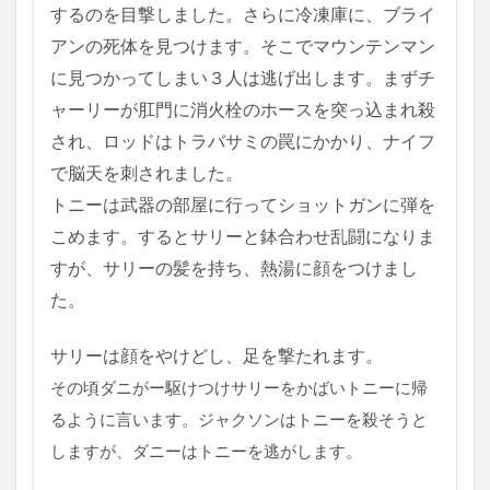
するのを目撃しました。さらに冷凍庫に、ブライ
アンの死体を見つけます。そこで
マウンテンマン
に見つかってしまい３人は逃げ出します。まず
チ
ャーリーが肛門に消火栓のホースを突っ込まれ殺
され、
ロッドはトラバサミの罠にかかり、ナイフ
で脳天を刺されました。
トニーは武器の部屋に行ってショットガンに弾を
こめます。するとサリーと鉢合わせ乱闘になりま
すが、
サリーの髪を持ち、熱湯に顔をつけまし
た。
サリーは顔をやけどし、足を撃たれます。
その頃ダニがー駆けつけサリーをかばいトニーに帰
るように言います。ジャクソンはトニーを殺そうと
しますが、ダニーはトニーを逃がします。