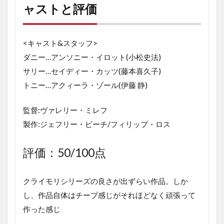
リ
ャストと評価
６
デ
ッ
<キャスト&スタッフ>
ド
ホ
ダニー…アンソニー・イロット(小松史法)
テ
サリー…セイディー・カッツ(藤本喜久子)
ル
の
トニー…アクィーラ・ゾール(伊藤 静)
キ
ャ
ス
監督:ヴァレリー・ミレフ
ト
製作:ジェフリー・ビーチ/フィリップ・ロス
と
評
価
評価：50/100点
2
ク
クライモリシリーズの良さが出ずらい作品。しか
ラ
イ
し、作品自体はチープ感じがそれほどなく頑張って
モ
作った感じ
リ
６