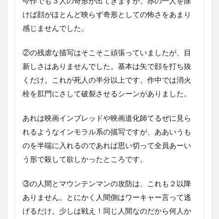
今作でも３人の奇形が出てきますが、赤の一人を除
けば顔がほとんど映らず奇形としての怖さをあまり
感じませんでした。
②の残虐な描写はそこそこ頑張っていましたが、目
新しさはありませんでした。基本は矢で顔を打ち抜
くだけ。これが死人の半分以上です。作中では消火
栓を肛門にさして破裂させるシーンがありました。
あれは映画インブレッドや映画道化師てるぜに見ら
れるようなインモラル系の描写ですが、ああいうも
のを半端に入れるのであれば思い切って全員あーい
う形で殺して欲しかったところです。
③の人間とマウンテンマンの攻防は、これも２以降
ありません。とにかく人間側はワーキャー言って逃
げるだけ。少しは戦え！同じ人間なのだから何人か