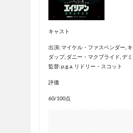
ネタ
バレ
2.1
エイ
キャスト
リア
ン：
出演: マイケル・ファスベンダー, 
コヴ
ェナ
ダップ, ダニー・マクブライド, デ
ント
監督: p.g.a. リドリー・スコット
のラ
スト
評価
結末
は？
60/100点
3
エ
イ
リ
ア