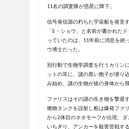
11名の調査隊が惑星に降下。
信号発信源の朽ちた宇宙船を発見
「E・ショウ」と名前が書かれたド
っていたのは、11年前に消息を絶
ウ博士だった。
別行動で生物学調査を行うカリン
ットの耳に、謎の黒い胞子が潜り
み始め、謎の生物が彼の身体から
ファリスはその謎の生き物を撃退
燃物タンクを誤射し船は爆発ファ
から2体目のネオモーフが出現、ダ
いちぎり、アンカーを殺害苦戦す