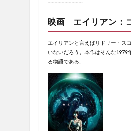
1
映
画
映画 エイリアン：
エイ
リア
ン：
コヴ
エイリアンと言えばリドリー・ス
ェナ
いないだろう。本作はそんな197
ント
る物語である。
2
エイ
リア
ンコ
ヴェ
ナン
トの
あら
す
じ・