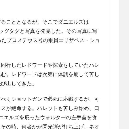
することとなるが、そこでダニエルズは
ッグタグと写真を発見した。その写真に写
ったプロメテウス号の乗員エリザベス・ショ
に同行したレドワードや探索をしていたハレ
込む。レドワードは次第に体調を崩して苦し
飛び出してきた。
すべくショットガンで必死に応戦するが、可
リスが絶命する。ハレットも苦しみ始め、口
ニエルズを庇ったウォルターの左手首を食
るその時、何者かが閃光弾が打ち上げ、ネオ