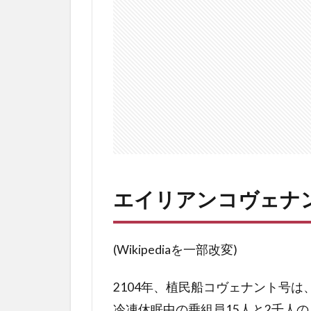
ン
コ
ヴ
ェ
ナ
ン
ト
の
ネ
タ
バ
レ
エイリアンコヴェナ
感
想
3.1
(Wikipediaを一部改変)
良く
も悪
2104年、植民船コヴェナント号
くも
リド
冷凍休眠中の乗組員15人と2千人