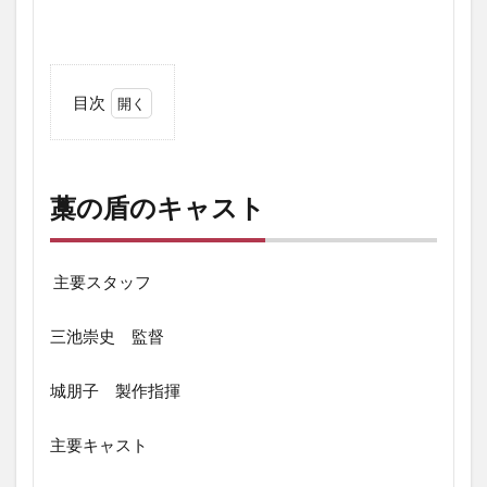
目次
1
藁
の
盾
藁の盾のキャスト
の
キ
ャ
ス
主要スタッフ
ト
三池崇史 監督
2
藁
の
城朋子 製作指揮
盾
の
評
主要キャスト
価