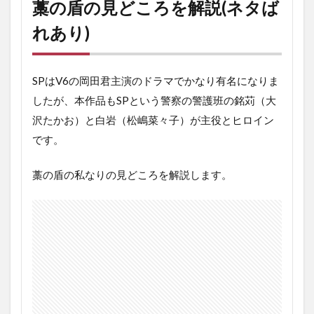
藁の盾の見どころを解説
(
ネタば
れあり
)
SP
は
V6
の岡田君主演のドラマでかなり有名になりま
したが、本作品も
SP
という警察の警護班の銘苅（大
沢たかお）と白岩（松嶋菜々子）が主役とヒロイン
です。
藁の盾の私なりの見どころを解説します。