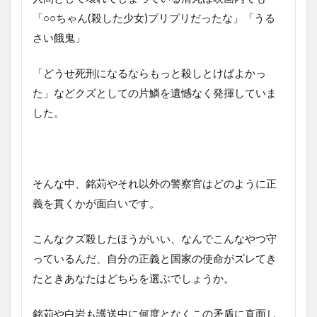
「○○ちゃん
(
殺した少女
)
プリプリだったな」「うる
さい餓鬼」
「どうせ死刑になるならもっと殺しとけばよかっ
た」などクズとしての片鱗を遺憾なく発揮していま
した。
そんな中、銘苅やそれ以外の警察官はどのように正
義を貫くかが面白いです。
こんなクズ殺したほうがいい、なんでこんなやつ守
っているんだ、自分の正義と国家の使命がズレてき
たときあなたはどちらを選ぶでしょうか。
銘苅や白岩も護送中に何度となくこの矛盾に直面し