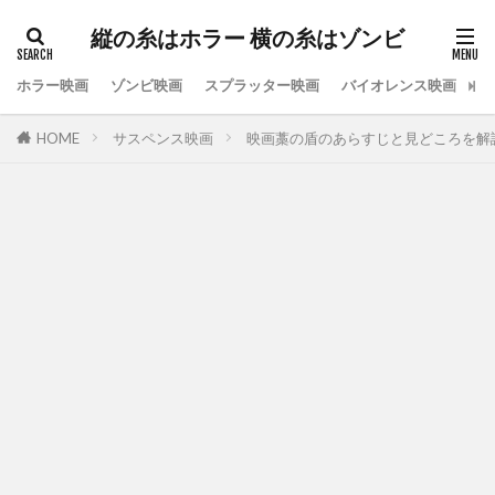
縦の糸はホラー 横の糸はゾンビ
ホラー映画
ゾンビ映画
スプラッター映画
バイオレンス映画
ス
HOME
サスペンス映画
映画藁の盾のあらすじと見どころを解