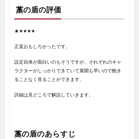
れ】
藁の盾の評価
4.3
救い
よう
のな
★
★★★★
い不
条理
正直おもしろかったです。
【ネ
タば
れ】
設定自体が面白いのもそうですが、それぞれのキャ
5
ラクターがしっかりできていて展開も早いので飽き
最
ることなく見ることができます。
後
に
詳細は見どころで解説していきます。
藁の盾のあらすじ