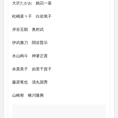
大沢たかお 銘苅一基
3
藁
の
松嶋菜々子 白岩篤子
盾
の
あ
岸谷五朗 奥村武
ら
す
伊武雅刀 関谷賢示
じ
4
永山絢斗 神箸正貴
藁
の
盾
余貴美子 由里千賀子
の
見
藤原竜也 清丸国秀
ど
こ
ろ
山崎努 蜷川隆興
を
解
説
(ネ
タ