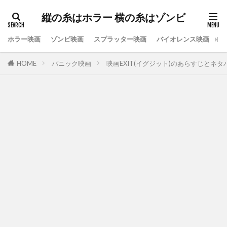
縦の糸はホラー 横の糸はゾンビ
ホラー映画
ゾンビ映画
スプラッター映画
バイオレンス映画
ス
HOME
パニック映画
映画EXIT(イグジット)のあらすじとネ