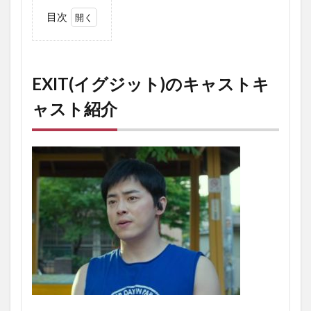
目次
1
EXIT(イ
グジッ
ト)のキ
EXIT(イグジット)のキャストキ
ャスト
キャス
ャスト紹介
ト紹介
2
映
画
の
あ
ら
す
じ
3
評
価・
レビ
ュー