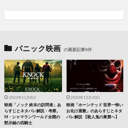
パニック映画
の最新記事8件
2023年11月8日
2020年12月30日
映画「ノック 終末の訪問者」あ
映画「ホーンテッド 世界一怖い
らすじとネタバレ解説・考察。
お化け屋敷」のあらすじとネタ
M・シャマランワールド全開の
バレ解説 【殺人鬼の巣窟へ】
黙示録の四騎士