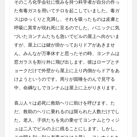
そのころ化学会社に恨みを持つ科学者が自分の作っ
た有毒ガスを用いてテロを起こしていました。毒ガ
スはゆっくりと充満し、それを吸ったものは皮膚と
呼吸に異常が現れ死に至るのでした。パニックに気
づいたヨンナムたちも急いでビルの屋上へ向かいま
すが、屋上には鍵が掛かっておりドアがあきませ
ん。みんなが万事休すと思ったその時、ヨンナムは
窓ガラスを割り外に飛び出します。彼はロープとチ
ョークだけで外壁から屋上に上り内側からドアをあ
けようというのです。周りが固唾をのんで見守る
中、命綱なしでヨンナムは屋上に上がりきります。
喜ぶ人々は必死に救助ヘリに助けを呼びます。た
だ、救助のヘリに乗れるのは限られた人数だけでし
た。老人、子供たちを先の乗せてヨンナムとウィジ
ュは二人でビルの上に残ることにします。しかし、
その間も刻一刻と有毒ガスは上昇し、ヨンナムたち