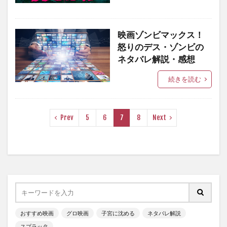
映画ゾンビマックス！
怒りのデス・ゾンビの
ネタバレ解説・感想
続きを読む
Prev
5
6
7
8
Next
おすすめ映画
グロ映画
子宮に沈める
ネタバレ解説
スプラッタ